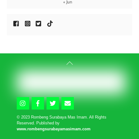
« Jun
Back
To
Top
Icon
Icon
Icon
Icon
label
label
label
label
© 2023 Rombeng Surabaya Mas Imam. All Rights
Reserved. Published by
www.rombengsurabayamasimam.com