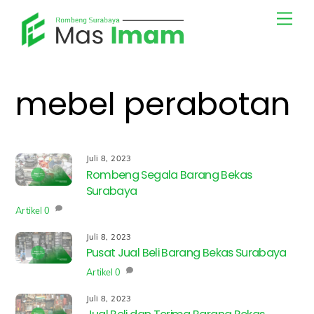
Skip
Men
to
content
mebel perabotan
Juli 8, 2023
Rombeng Segala Barang Bekas
Surabaya
Artikel
0
Juli 8, 2023
Pusat Jual Beli Barang Bekas Surabaya
Artikel
0
Juli 8, 2023