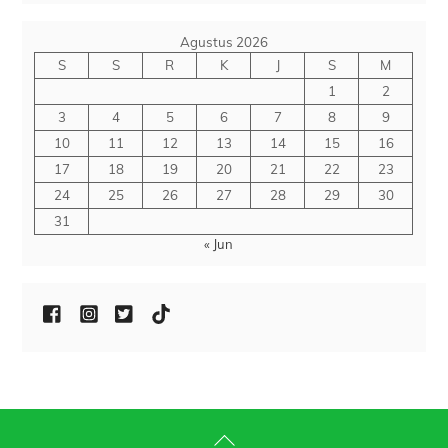
Agustus 2026
S
S
R
K
J
S
M
1
2
3
4
5
6
7
8
9
10
11
12
13
14
15
16
17
18
19
20
21
22
23
24
25
26
27
28
29
30
31
« Jun
Back