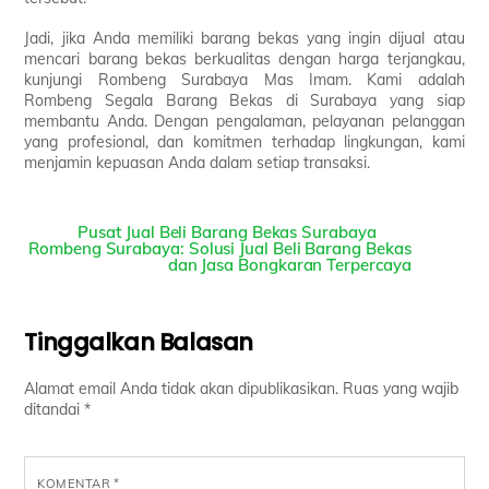
Jadi, jika Anda memiliki barang bekas yang ingin dijual atau
mencari barang bekas berkualitas dengan harga terjangkau,
kunjungi Rombeng Surabaya Mas Imam. Kami adalah
Rombeng Segala Barang Bekas di Surabaya yang siap
membantu Anda. Dengan pengalaman, pelayanan pelanggan
yang profesional, dan komitmen terhadap lingkungan, kami
menjamin kepuasan Anda dalam setiap transaksi.
Pusat Jual Beli Barang Bekas Surabaya
Rombeng Surabaya: Solusi Jual Beli Barang Bekas
dan Jasa Bongkaran Terpercaya
Tinggalkan Balasan
Alamat email Anda tidak akan dipublikasikan.
Ruas yang wajib
ditandai
*
KOMENTAR
*