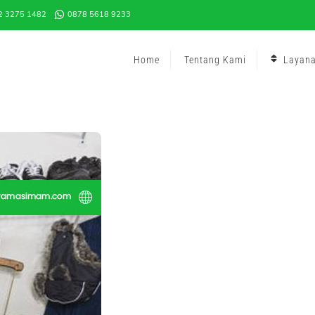
2 3275 1482
0878 5618 9233
Home
Tentang Kami
Layan