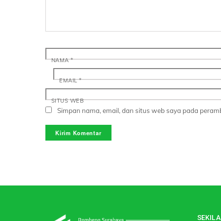
NAMA
*
EMAIL
*
SITUS WEB
Simpan nama, email, dan situs web saya pada peramb
SEKILA