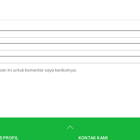
an ini untuk komentar saya berikutnya.
Back
To
Top
S PROFIL
KONTAK KAMI