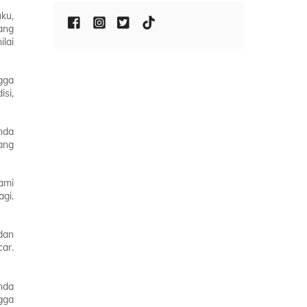
ku,
ang
lai
gga
si,
nda
ang
ami
gi.
dan
ar.
nda
gga