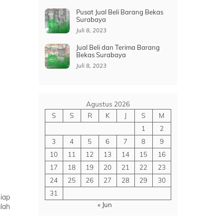
Pusat Jual Beli Barang Bekas
Surabaya
Juli 8, 2023
Jual Beli dan Terima Barang
Bekas Surabaya
Juli 8, 2023
Agustus 2026
S
S
R
K
J
S
M
1
2
3
4
5
6
7
8
9
10
11
12
13
14
15
16
17
18
19
20
21
22
23
24
25
26
27
28
29
30
31
iap
« Jun
lah