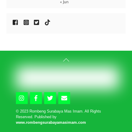
« Jun
Back
To
Top
Icon
Icon
Icon
Icon
label
label
label
label
© 2023 Rombeng Surabaya Mas Imam. All Rights
Reserved. Published by
www.rombengsurabayamasimam.com