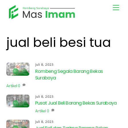
Skip
Men
to
content
jual beli besi tua
Juli 8, 2023
Rombeng Segala Barang Bekas
Surabaya
Artikel
0
Juli 8, 2023
Pusat Jual Beli Barang Bekas Surabaya
Artikel
0
Juli 8, 2023