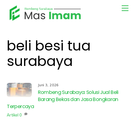
Skip
Men
to
content
beli besi tua
surabaya
Juni 3, 2026
Rombeng Surabaya: Solusi Jual Beli
Barang Bekas dan Jasa Bongkaran
Terpercaya
Artikel
0